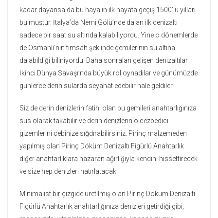
kadar dayansa da bu hayalin ilk hayata geçiş 1500’lü yılları
bulmuştur. İtalya’da Nemi Gölü’nde dalan ilk denizaltı
sadece bir saat su altında kalabiliyordu. Yine o dönemlerde
de Osmanlı’nın timsah şeklinde gemilerinin su altına
dalabildiği biliniyordu. Daha sonraları gelişen denizaltılar
İkinci Dünya Savaşı’nda büyük rol oynadılar ve günümüzde
günlerce derin sularda seyahat edebilir hale geldiler.
Siz de derin denizlerin fatihi olan bu gemileri anahtarlığınıza
süs olarak takabilir ve derin denizlerin o cezbedici
gizemlerini cebinize sığdırabilirsiniz. Pirinç malzemeden
yapılmış olan Pirinç Döküm Denizaltı Figürlü Anahtarlık
diğer anahtarlıklara nazaran ağırlığıyla kendini hissettirecek
ve size hep denizleri hatırlatacak.
Minimalist bir çizgide üretilmiş olan Pirinç Döküm Denizaltı
Figürlü Anahtarlık anahtarlığınıza denizleri getirdiği gibi,