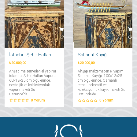
İstanbul Şehir Hatları Vapuru
Saltanat Kayığı
₺20.000,00
₺20.000,00
Ahşap malzemeden el yapımı
Ahşap malzemeden el yapımı
İstanbul Şehir Hatları Vapuru.
Saltanat Kayığı. 100x13x25
60x13x25 cm ölçülerinde,
cm ölçülerinde, Osmanlı
nostaljik ve koleksiyonluk
temalı dekoratif ve
vapur maketi Su
koleksiyonluk kayık maketi Su
Üstünde’de....
Üstünde’de....
0
Yorum
0
Yorum