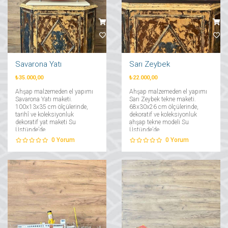
Savarona Yatı
Sarı Zeybek
₺35.000,00
₺22.000,00
Ahşap malzemeden el yapımı
Ahşap malzemeden el yapımı
Savarona Yatı maketi.
Sarı Zeybek tekne maketi.
100x13x35 cm ölçülerinde,
68x30x26 cm ölçülerinde,
tarihî ve koleksiyonluk
dekoratif ve koleksiyonluk
dekoratif yat maketi Su
ahşap tekne modeli Su
Üstünde’de....
Üstünde’de....
0
Yorum
0
Yorum