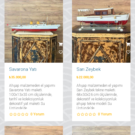
Savarona Yatı
Sarı Zeybek
₺35.000,00
₺22.000,00
Ahşap malzemeden el yapımı
Ahşap malzemeden el yapımı
Savarona Yatı maketi.
Sarı Zeybek tekne maketi.
100x13x35 cm ölçülerinde,
68x30x26 cm ölçülerinde,
tarihî ve koleksiyonluk
dekoratif ve koleksiyonluk
dekoratif yat maketi Su
ahşap tekne modeli Su
Üstünde’de....
Üstünde’de....
0
Yorum
0
Yorum