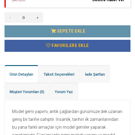
-
+
SEPETE EKLE
FAVORILERE EKLE
Ürün Detayları
Taksit Seçenekleri
İade Şartları
Müşteri Yorumları
(0)
Yorum Yaz
Model gemi yapımı, antik çağlardan günümüze dek uzanan
geniş bir tarihe sahiptir. İnsanlık, tarihin ilk zamanlarından
bu yana farklı amaçlar için model gemiler yaparak
sergilemiştir. Günümüzde gemi maketi yapımı ve model