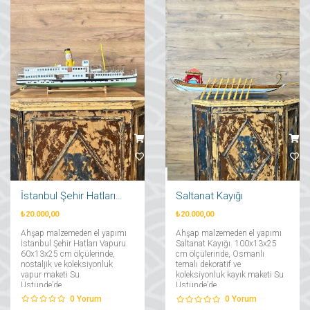
İstanbul Şehir Hatları Vapuru
Saltanat Kayığı
₺20.000,00
₺20.000,00
Ahşap malzemeden el yapımı
Ahşap malzemeden el yapımı
İstanbul Şehir Hatları Vapuru.
Saltanat Kayığı. 100x13x25
60x13x25 cm ölçülerinde,
cm ölçülerinde, Osmanlı
nostaljik ve koleksiyonluk
temalı dekoratif ve
vapur maketi Su
koleksiyonluk kayık maketi Su
Üstünde’de....
Üstünde’de....
0
Yorum
0
Yorum