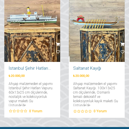
İstanbul Şehir Hatları Vapuru
Saltanat Kayığı
₺20.000,00
₺20.000,00
Ahşap malzemeden el yapımı
Ahşap malzemeden el yapımı
İstanbul Şehir Hatları Vapuru.
Saltanat Kayığı. 100x13x25
60x13x25 cm ölçülerinde,
cm ölçülerinde, Osmanlı
nostaljik ve koleksiyonluk
temalı dekoratif ve
vapur maketi Su
koleksiyonluk kayık maketi Su
Üstünde’de....
Üstünde’de....
0
Yorum
0
Yorum