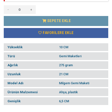
-
+
SEPETE EKLE
FAVORILERE EKLE
Yükseklik
10 CM
Türü
Gemi Maketleri
Ağırlık
275 gram
Uzunluk
21 CM
Model Adı
Milgem Gemi Maketi
Ürünün Malzemesi
Ahşa, plastik
Genişlik
6,5 CM