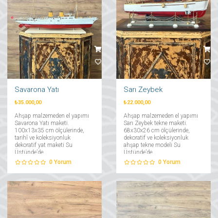
Savarona Yatı
Sarı Zeybek
₺35.000,00
₺22.000,00
Ahşap malzemeden el yapımı
Ahşap malzemeden el yapımı
Savarona Yatı maketi.
Sarı Zeybek tekne maketi.
100x13x35 cm ölçülerinde,
68x30x26 cm ölçülerinde,
tarihî ve koleksiyonluk
dekoratif ve koleksiyonluk
dekoratif yat maketi Su
ahşap tekne modeli Su
Üstünde’de....
Üstünde’de....
0
Yorum
0
Yorum