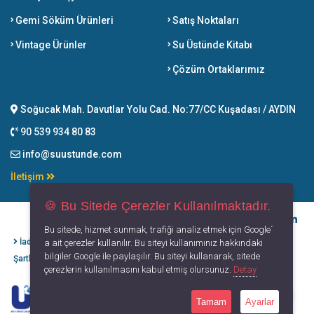
Gemi Söküm Ürünleri
Satış Noktaları
Vintage Ürünler
Su Üstünde Kitabı
Çözüm Ortaklarımız
Soğucak Mah. Davutlar Yolu Cad. No:77/CC Kuşadası / AYDIN
90 539 934 80 83
info@suustunde.com
İletişim
🍪 Bu Sitede Çerezler Kullanılmaktadır.
Bu sitede, hizmet sunmak, trafiği analiz etmek için Google´
İade İptal
Kişisel Verilerin
Gizlilik
Kullanım
a ait çerezler kullanılır. Bu siteyi kullanımınız hakkındaki
bilgiler Google ile paylaşılır. Bu siteyi kullanarak, sitede
Şartları
Korunması
Politikası
Koşulları
çerezlerin kullanılmasını kabul etmiş olursunuz.
Detay
Tamam
Ayarlar