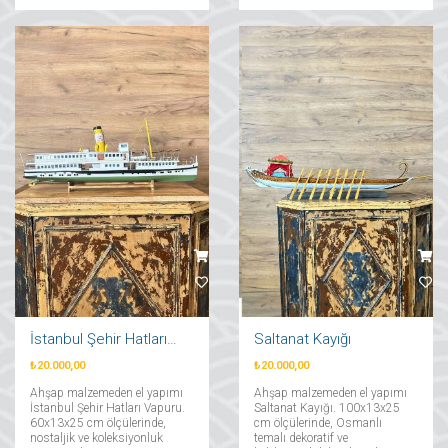
İstanbul Şehir Hatları Vapuru
Saltanat Kayığı
₺20.000,00
₺20.000,00
Ahşap malzemeden el yapımı
Ahşap malzemeden el yapımı
İstanbul Şehir Hatları Vapuru.
Saltanat Kayığı. 100x13x25
60x13x25 cm ölçülerinde,
cm ölçülerinde, Osmanlı
nostaljik ve koleksiyonluk
temalı dekoratif ve