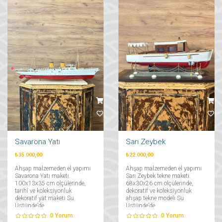
Savarona Yatı
Sarı Zeybek
₺35.000,00
₺22.000,00
Ahşap malzemeden el yapımı
Ahşap malzemeden el yapımı
Savarona Yatı maketi.
Sarı Zeybek tekne maketi.
100x13x35 cm ölçülerinde,
68x30x26 cm ölçülerinde,
tarihî ve koleksiyonluk
dekoratif ve koleksiyonluk
dekoratif yat maketi Su
ahşap tekne modeli Su
Üstünde’de....
Üstünde’de....
0
Yorum
0
Yorum