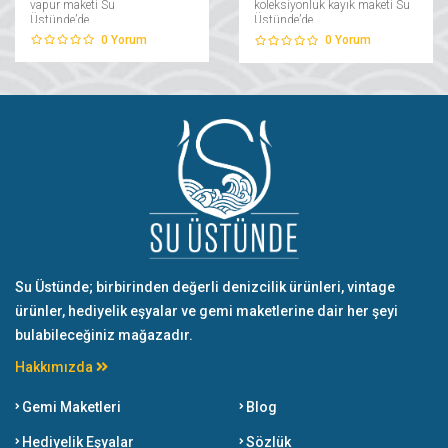
vapur maketi Su
koleksiyonluk kayık maketi Su
Üstünde’de....
Üstünde’de....
0
Yorum
0
Yorum
Su Üstünde; birbirinden değerli denizcilik ürünleri, vintage
ürünler, hediyelik eşyalar ve gemi maketlerine dair her şeyi
bulabileceğiniz mağazadır.
Hakkımızda
Gemi Maketleri
Blog
Hediyelik Eşyalar
Sözlük