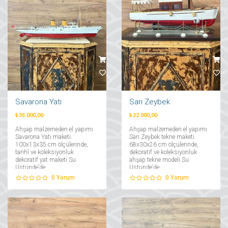
Savarona Yatı
Sarı Zeybek
₺35.000,00
₺22.000,00
Ahşap malzemeden el yapımı
Ahşap malzemeden el yapımı
Savarona Yatı maketi.
Sarı Zeybek tekne maketi.
100x13x35 cm ölçülerinde,
68x30x26 cm ölçülerinde,
tarihî ve koleksiyonluk
dekoratif ve koleksiyonluk
dekoratif yat maketi Su
ahşap tekne modeli Su
Üstünde’de....
Üstünde’de....
0
Yorum
0
Yorum