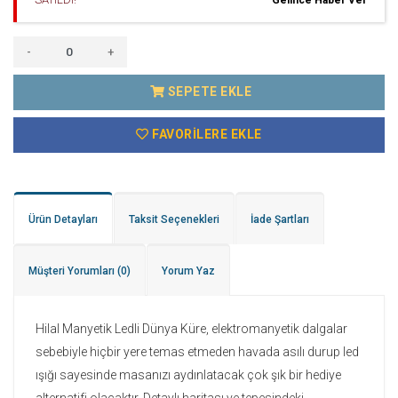
-
+
SEPETE EKLE
FAVORILERE EKLE
Ürün Detayları
Taksit Seçenekleri
İade Şartları
Müşteri Yorumları
(0)
Yorum Yaz
Hilal Manyetik Ledli Dünya Küre, elektromanyetik dalgalar
sebebiyle hiçbir yere temas etmeden havada asılı durup led
ışığı sayesinde masanızı aydınlatacak çok şık bir hediye
alternatifi olacaktır. Detaylı haritası ve tepesindeki