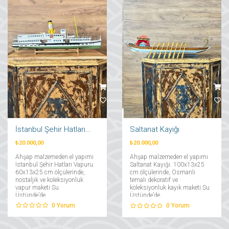
İstanbul Şehir Hatları Vapuru
Saltanat Kayığı
₺20.000,00
₺20.000,00
Ahşap malzemeden el yapımı
Ahşap malzemeden el yapımı
İstanbul Şehir Hatları Vapuru.
Saltanat Kayığı. 100x13x25
60x13x25 cm ölçülerinde,
cm ölçülerinde, Osmanlı
nostaljik ve koleksiyonluk
temalı dekoratif ve
vapur maketi Su
koleksiyonluk kayık maketi Su
Üstünde’de....
Üstünde’de....
0
Yorum
0
Yorum