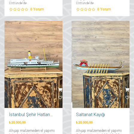
Üstünde’de....
Üstünde’de....
0
Yorum
0
Yorum
İstanbul Şehir Hatları Vapuru
Saltanat Kayığı
₺20.000,00
₺20.000,00
Ahşap malzemeden el yapımı
Ahşap malzemeden el yapımı