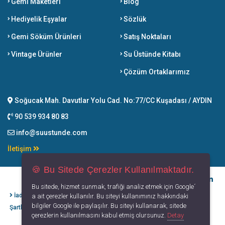
Gemi Maketleri
Blog
Hediyelik Eşyalar
Sözlük
Gemi Söküm Ürünleri
Satış Noktaları
Vintage Ürünler
Su Üstünde Kitabı
Çözüm Ortaklarımız
Soğucak Mah. Davutlar Yolu Cad. No:77/CC Kuşadası / AYDIN
90 539 934 80 83
info@suustunde.com
İletişim
🍪 Bu Sitede Çerezler Kullanılmaktadır.
Bu sitede, hizmet sunmak, trafiği analiz etmek için Google´
İade İptal
Kişisel Verilerin
Gizlilik
Kullanım
a ait çerezler kullanılır. Bu siteyi kullanımınız hakkındaki
bilgiler Google ile paylaşılır. Bu siteyi kullanarak, sitede
Şartları
Korunması
Politikası
Koşulları
çerezlerin kullanılmasını kabul etmiş olursunuz.
Detay