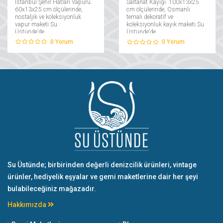
İstanbul Şehir Hatları Vapuru.
Saltanat Kayığı. 100x13x25
60x13x25 cm ölçülerinde,
cm ölçülerinde, Osmanlı
nostaljik ve koleksiyonluk
temalı dekoratif ve
vapur maketi Su
koleksiyonluk kayık maketi Su
Üstünde’de....
Üstünde’de....
0
Yorum
0
Yorum
Su Üstünde; birbirinden değerli denizcilik ürünleri, vintage
ürünler, hediyelik eşyalar ve gemi maketlerine dair her şeyi
bulabileceğiniz mağazadır.
Hakkımızda