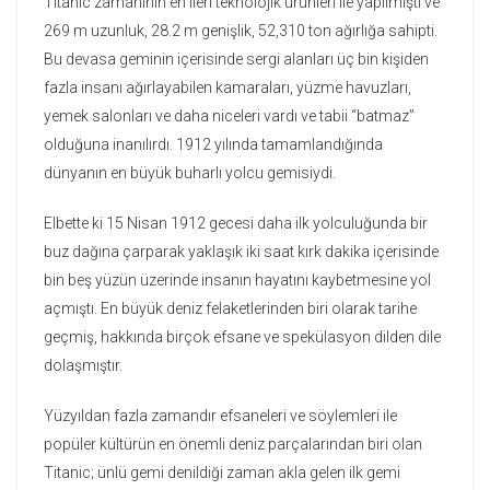
Titanic zamanının en ileri teknolojik ürünleri ile yapılmıştı ve
269 m uzunluk, 28.2 m genişlik, 52,310 ton ağırlığa sahipti.
Bu devasa geminin içerisinde sergi alanları üç bin kişiden
fazla insanı ağırlayabilen kamaraları, yüzme havuzları,
yemek salonları ve daha niceleri vardı ve tabii “batmaz”
olduğuna inanılırdı. 1912 yılında tamamlandığında
dünyanın en büyük buharlı yolcu gemisiydi.
Elbette ki 15 Nisan 1912 gecesi daha ilk yolculuğunda bir
buz dağına çarparak yaklaşık iki saat kırk dakika içerisinde
bin beş yüzün üzerinde insanın hayatını kaybetmesine yol
açmıştı. En büyük deniz felaketlerinden biri olarak tarihe
geçmiş, hakkında birçok efsane ve spekülasyon dilden dile
dolaşmıştır.
Yüzyıldan fazla zamandır efsaneleri ve söylemleri ile
popüler kültürün en önemli deniz parçalarından biri olan
Titanic; ünlü gemi denildiği zaman akla gelen ilk gemi