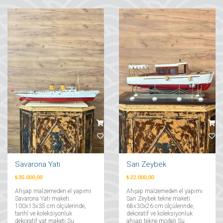
Savarona Yatı
Sarı Zeybek
₺35.000,00
₺22.000,00
Ahşap malzemeden el yapımı
Ahşap malzemeden el yapımı
Savarona Yatı maketi.
Sarı Zeybek tekne maketi.
100x13x35 cm ölçülerinde,
68x30x26 cm ölçülerinde,
tarihî ve koleksiyonluk
dekoratif ve koleksiyonluk
dekoratif yat maketi Su
ahşap tekne modeli Su