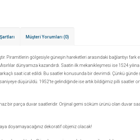
Şartları
Müşteri Yorumları
(0)
ir. Piramitlerin gölgesiyle güneşin hareketleri arasındaki bağlantıyı fark ede
e Mısırlılar dünyamıza kazandırdı. Saatin ilk mekanikleşmesi ise 1524 yı
ilk sarkaçlı saat icat edildi. Bu saatler konusunda bir devrimdi. Çünkü günd
aniyeye düşürüldü. 1952’te gelindiğinde ise artık bildiğimiz pilli saatler or
 bir parça duvar saatleridir. Orijinal gemi söküm ürünü olan duvar saa
kmaya doyamayacağınız dekoratif objeniz olacak!