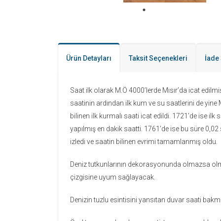
Ürün Detayları
Taksit Seçenekleri
İade 
Saat ilk olarak M.Ö 4000’lerde Mısır’da icat edilmişt
saatinin ardından ilk kum ve su saatlerini de yin
bilinen ilk kurmalı saati icat edildi. 1721’de ise 
yapılmış en dakik saatti. 1761’de ise bu süre 0,02 s
izledi ve saatin bilinen evrimi tamamlanmış oldu.
Deniz tutkunlarının dekorasyonunda olmazsa olmaz
çizgisine uyum sağlayacak.
Denizin tuzlu esintisini yansıtan duvar saati ba