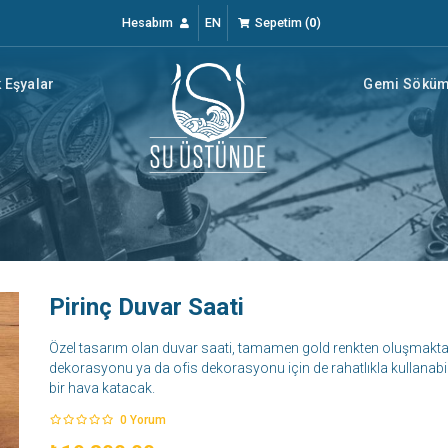
Hesabım
EN
Sepetim
(
0
)
 Eşyalar
Gemi Söküm 
Pirinç Duvar Saati
Özel tasarım olan duvar saati, tamamen gold renkten oluşmaktadır
dekorasyonu ya da ofis dekorasyonu için de rahatlıkla kullanabile
bir hava katacak.
0
Yorum