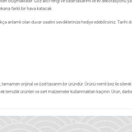
en oluşmaktadır. Göz alıcı rengi ve sade tasarımı ile ev dekorasyonu ya 
mekana farklı bir hava katacak.
kça anlamlı olan duvar saatini sevdiklerinize hediye edebilirsiniz. Tarihi
 tamamen orijinal ve özel tasarım bir üründür. Ürünü nemli bez ile silerek
ilecek temizlik ürünleri ve sert malzemeler kullanmaktan kaçının. Ürün, darb