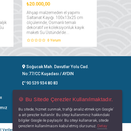
₺20.000,00
Ahşap malzemeden el yapımı
Saltanat Kayığı. 100x13x25 cm
ljik
ölçülerinde, Osmanlı temalı
 Su
dekoratif ve koleksiyonluk kayık
maketi Su Üstünde’de....
0
Yorum
Soğucak Mah. Davutlar Yolu Cad.
No:77/CC Kuşadası / AYDIN
90 539 934 80 83
info@suustunde.com
bı
🍪 Bu Sitede Çerezler Kullanılmaktadır.
İletişim
ımız
Bu sitede, hizmet sunmak, trafiği analiz etmek için Google´
a ait çerezler kullanılır. Bu siteyi kullanımınız hakkındaki
bilgiler Google ile paylaşılır. Bu siteyi kullanarak, sitede
çerezlerin kullanılmasını kabul etmiş olursunuz.
Detay
l Verilerin Korunması
Gizlilik Politikası
Kullanım Koşulları