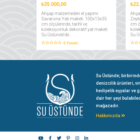
₺35.000,00
₺22
Ahşap malzemeden el yapımı
Ahşa
Savarona Yatı maketi. 100x13x35
Zeyb
cm ölçülerinde, tarihî ve
cm öl
koleksiyonluk dekoratif yat maketi
kole
Su Üstünde’de....
Su Üs
0
Yorum
Su Üstünde; birbirind
denizcilik ürünleri, vi
hediyelik eşyalar ve 
dair her şeyi bulabile
mağazadır.
Hakkımızda