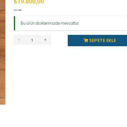
₺19.800,00
KDV Dahil
Bu ürün stoklarımızda mevcuttur.
-
+
SEPETE EKLE