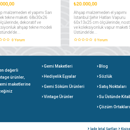
.000,00
₺20.000,00
p malzemeden el yapımı Sarı
Ahşap malzemeden el yapımı
ek tekne maketi. 68x30x26
İstanbul Şehir Hatları Vapuru.
çülerinde, dekoratif ve
60x13x25 cm ölçülerinde, nosta
ksiyonluk ahşap tekne modeli
ve koleksiyonluk vapur maketi
tünde’de....
Üstünde’de....
0
Yorum
0
Yorum
Gemi Maketleri
Blog
en değerli
Hediyelik Eşyalar
Sözlük
ntage ürünler,
gemi maketlerine
Gemi Söküm Ürünleri
Satış Noktaları
ceğiniz
Vintage Ürünler
Su Üstünde Kita
Çözüm Ortaklar
İade İptal Şartları
Kişise