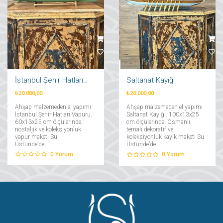
İstanbul Şehir Hatları Vapuru
Saltanat Kayığı
₺20.000,00
₺20.000,00
Ahşap malzemeden el yapımı
Ahşap malzemeden el yapımı
İstanbul Şehir Hatları Vapuru.
Saltanat Kayığı. 100x13x25
60x13x25 cm ölçülerinde,
cm ölçülerinde, Osmanlı
nostaljik ve koleksiyonluk
temalı dekoratif ve
vapur maketi Su
koleksiyonluk kayık maketi Su
Üstünde’de....
Üstünde’de....
0
Yorum
0
Yorum