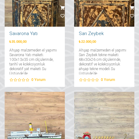
Savarona Yatı
Sarı Zeybek
₺35.000,00
₺22.000,00
Ahşap malzemeden el yapımı
Ahşap malzemeden el yapımı
Savarona Yatı maketi.
Sarı Zeybek tekne maketi.
100x13x35 cm ölçülerinde,
68x30x26 cm ölçülerinde,
tarihî ve koleksiyonluk
dekoratif ve koleksiyonluk
dekoratif yat maketi Su
ahşap tekne modeli Su
Üstünde’de....
Üstünde’de....
0
Yorum
0
Yorum