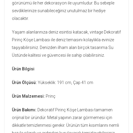
görünümü ile her dekorasyon ile uyumludur. Bu sebeple
sevdiklerinize sunabileceğiniz unutulmaz bir hediye
olacaktır.
Yaşam alanlarınıza deniz esintisi katacak, vintage Dekoratif
Pirinç Köşe Lambası ile deniz temasını kolaylıkla evinize
taşıyabilirsiniz. Denizden ilham alan birçok tasarıma Su
Üstünde kalitesi ve güvencesi ile sahip olabilirsiniz.
Ürün Bilgisi
Ürün Ölçüsü:
Yükseklik: 191 cm, Çap 41 cm
Ürün Malzemesi:
Prinç
Ürün Bakımı:
Dekoratif Pirinç Köşe Lambası
tamamen
orijinal bir üründür. Metal yapının zarar görmemesi için
dikkatle temizlenmesi gerekir. Ürünün tüm kısımlarını nemli
bez ile silerek ve ardından kurulayarak temizleyebilirsiniz.