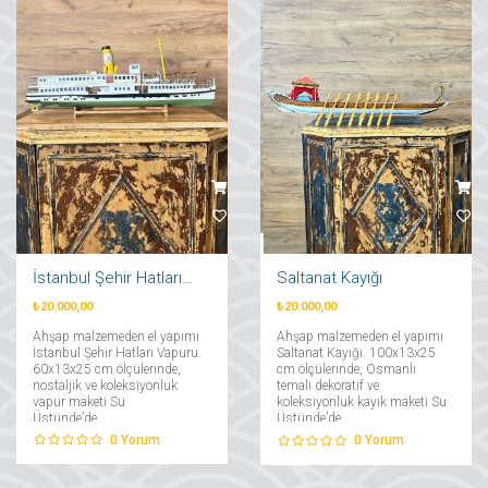
İstanbul Şehir Hatları Vapuru
Saltanat Kayığı
₺20.000,00
₺20.000,00
Ahşap malzemeden el yapımı
Ahşap malzemeden el yapımı
İstanbul Şehir Hatları Vapuru.
Saltanat Kayığı. 100x13x25
60x13x25 cm ölçülerinde,
cm ölçülerinde, Osmanlı
nostaljik ve koleksiyonluk
temalı dekoratif ve
vapur maketi Su
koleksiyonluk kayık maketi Su
Üstünde’de....
Üstünde’de....
0
Yorum
0
Yorum