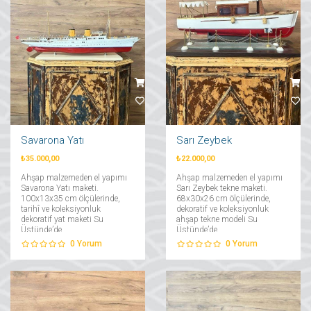
Savarona Yatı
Sarı Zeybek
₺35.000,00
₺22.000,00
Ahşap malzemeden el yapımı
Ahşap malzemeden el yapımı
Savarona Yatı maketi.
Sarı Zeybek tekne maketi.
100x13x35 cm ölçülerinde,
68x30x26 cm ölçülerinde,
tarihî ve koleksiyonluk
dekoratif ve koleksiyonluk
dekoratif yat maketi Su
ahşap tekne modeli Su
Üstünde’de....
Üstünde’de....
0
Yorum
0
Yorum