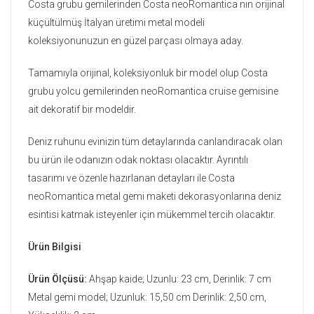
Costa grubu gemilerinden Costa neoRomantica nın orijinal
küçültülmüş İtalyan üretimi metal modeli
koleksiyonunuzun en güzel parçası olmaya aday.
Tamamıyla orijinal, koleksiyonluk bir model olup Costa
grubu yolcu gemilerinden neoRomantica cruise gemisine
ait dekoratif bir modeldir.
Deniz ruhunu evinizin tüm detaylarında canlandıracak olan
bu ürün ile odanızın odak noktası olacaktır. Ayrıntılı
tasarımı ve özenle hazırlanan detayları ile Costa
neoRomantica metal gemi maketi dekorasyonlarına deniz
esintisi katmak isteyenler için mükemmel tercih olacaktır.
Ürün Bilgisi
Ürün Ölçüsü:
Ahşap kaide; Uzunlu: 23 cm, Derinlik: 7 cm
Metal gemi model; Uzunluk: 15,50 cm Derinlik: 2,50 cm,