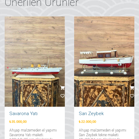
Önerilen Ürünler
Savarona Yatı
Sarı Zeybek
₺35.000,00
₺22.000,00
Ahşap malzemeden el yapımı
Ahşap malzemeden el yapımı
Savarona Yatı maketi.
Sarı Zeybek tekne maketi.