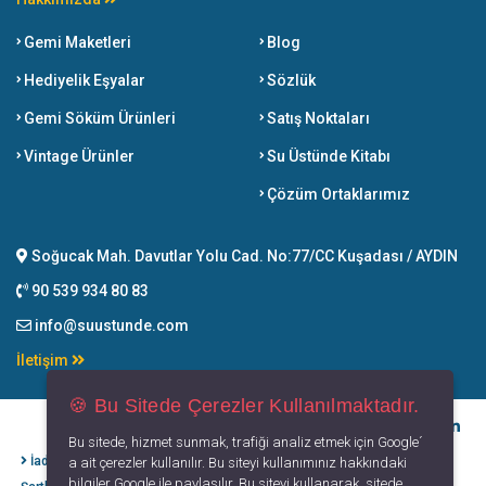
Gemi Maketleri
Blog
Hediyelik Eşyalar
Sözlük
Gemi Söküm Ürünleri
Satış Noktaları
Vintage Ürünler
Su Üstünde Kitabı
Çözüm Ortaklarımız
Soğucak Mah. Davutlar Yolu Cad. No:77/CC Kuşadası / AYDIN
90 539 934 80 83
info@suustunde.com
İletişim
🍪 Bu Sitede Çerezler Kullanılmaktadır.
Bu sitede, hizmet sunmak, trafiği analiz etmek için Google´
İade İptal
Kişisel Verilerin
Gizlilik
Kullanım
a ait çerezler kullanılır. Bu siteyi kullanımınız hakkındaki
bilgiler Google ile paylaşılır. Bu siteyi kullanarak, sitede