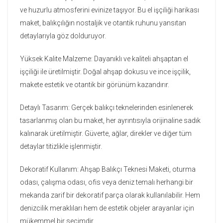
ve huzurlu atmosferini evinize taşıyor. Bu el işçiliği harikası
maket, balıkçılığın nostaljik ve otantik ruhunu yansıtan
detaylarıyla göz dolduruyor.
Yüksek Kalite Malzeme: Dayanıklı ve kaliteli ahşaptan el
işçiliği ile üretilmiştir. Doğal ahşap dokusu ve ince işçilik,
makete estetik ve otantik bir görünüm kazandırır.
Detaylı Tasarım: Gerçek balıkçı teknelerinden esinlenerek
tasarlanmış olan bu maket, her ayrıntısıyla orijinaline sadık
kalınarak üretilmiştir. Güverte, ağlar, direkler ve diğer tüm
detaylar titizlikle işlenmiştir.
Dekoratif Kullanım: Ahşap Balıkçı Teknesi Maketi, oturma
odası, çalışma odası, ofis veya deniz temalı herhangi bir
mekanda zarif bir dekoratif parça olarak kullanılabilir. Hem
denizcilik meraklıları hem de estetik objeler arayanlar için
mükemmel bir seçimdir.