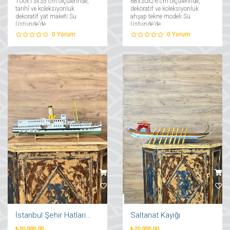
100x13x35 cm ölçülerinde,
68x30x26 cm ölçülerinde,
tarihî ve koleksiyonluk
dekoratif ve koleksiyonluk
dekoratif yat maketi Su
ahşap tekne modeli Su
Üstünde’de....
Üstünde’de....
0
Yorum
0
Yorum
İstanbul Şehir Hatları Vapuru
Saltanat Kayığı
₺20.000,00
₺20.000,00