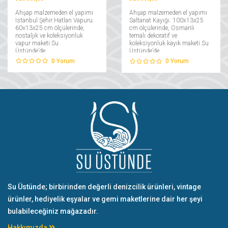
Ahşap malzemeden el yapımı
Ahşap malzemeden el yapımı
İstanbul Şehir Hatları Vapuru.
Saltanat Kayığı. 100x13x25
60x13x25 cm ölçülerinde,
cm ölçülerinde, Osmanlı
nostaljik ve koleksiyonluk
temalı dekoratif ve
vapur maketi Su
koleksiyonluk kayık maketi Su
Üstünde’de....
Üstünde’de....
0
Yorum
0
Yorum
Su Üstünde; birbirinden değerli denizcilik ürünleri, vintage
ürünler, hediyelik eşyalar ve gemi maketlerine dair her şeyi
bulabileceğiniz mağazadır.
Hakkımızda