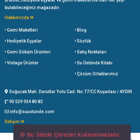
ürünler, hediyelik eşyalar ve gemi maketlerine dair her şeyi
bulabileceğiniz mağazadır.
Hakkımızda
Gemi Maketleri
Blog
Hediyelik Eşyalar
Sözlük
Gemi Söküm Ürünleri
Satış Noktaları
Vintage Ürünler
Su Üstünde Kitabı
Çözüm Ortaklarımız
Soğucak Mah. Davutlar Yolu Cad. No:77/CC Kuşadası / AYDIN
90 539 934 80 83
info@suustunde.com
İletişim
🍪 Bu Sitede Çerezler Kullanılmaktadır.