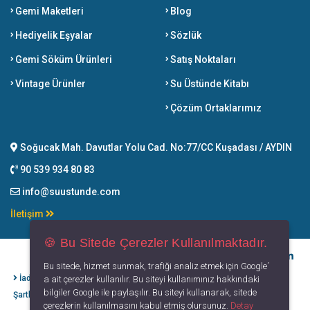
Gemi Maketleri
Blog
Hediyelik Eşyalar
Sözlük
Gemi Söküm Ürünleri
Satış Noktaları
Vintage Ürünler
Su Üstünde Kitabı
Çözüm Ortaklarımız
Soğucak Mah. Davutlar Yolu Cad. No:77/CC Kuşadası / AYDIN
90 539 934 80 83
info@suustunde.com
İletişim
🍪 Bu Sitede Çerezler Kullanılmaktadır.
Bu sitede, hizmet sunmak, trafiği analiz etmek için Google´
İade İptal
Kişisel Verilerin
Gizlilik
Kullanım
a ait çerezler kullanılır. Bu siteyi kullanımınız hakkındaki
bilgiler Google ile paylaşılır. Bu siteyi kullanarak, sitede
Şartları
Korunması
Politikası
Koşulları
çerezlerin kullanılmasını kabul etmiş olursunuz.
Detay