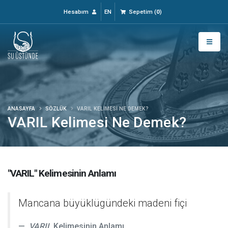
Hesabım
EN
Sepetim
(
0
)
ANASAYFA
SÖZLÜK
VARIL KELIMESI NE DEMEK?
VARIL Kelimesi Ne Demek?
"VARIL" Kelimesinin Anlamı
Mancana büyüklügündeki madeni fiçi
VARIL
Kelimesinin Anlamı