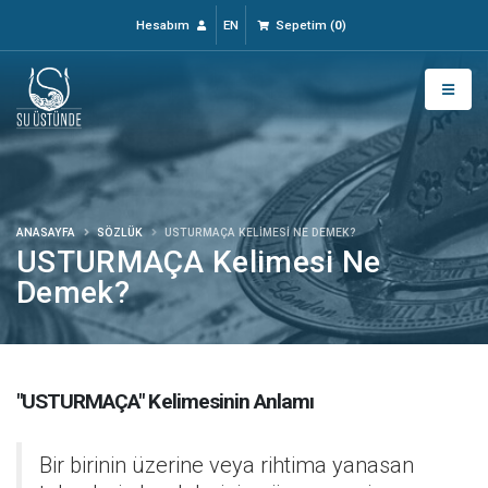
Hesabım
EN
Sepetim
(
0
)
ANASAYFA
SÖZLÜK
USTURMAÇA KELIMESI NE DEMEK?
USTURMAÇA Kelimesi Ne
Demek?
"USTURMAÇA" Kelimesinin Anlamı
Bir birinin üzerine veya rihtima yanasan