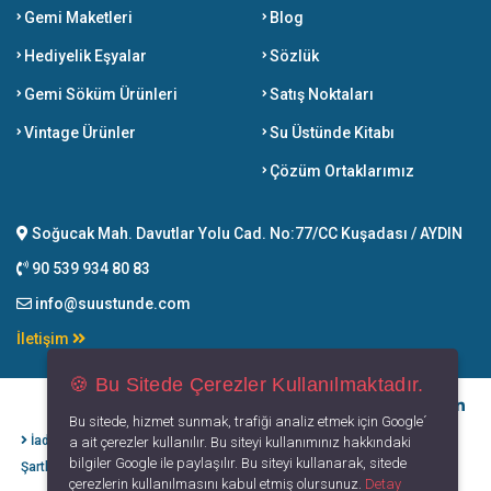
Gemi Maketleri
Blog
Hediyelik Eşyalar
Sözlük
Gemi Söküm Ürünleri
Satış Noktaları
Vintage Ürünler
Su Üstünde Kitabı
Çözüm Ortaklarımız
Soğucak Mah. Davutlar Yolu Cad. No:77/CC Kuşadası / AYDIN
90 539 934 80 83
info@suustunde.com
İletişim
🍪 Bu Sitede Çerezler Kullanılmaktadır.
Bu sitede, hizmet sunmak, trafiği analiz etmek için Google´
İade İptal
Kişisel Verilerin
Gizlilik
Kullanım
a ait çerezler kullanılır. Bu siteyi kullanımınız hakkındaki
bilgiler Google ile paylaşılır. Bu siteyi kullanarak, sitede
Şartları
Korunması
Politikası
Koşulları
çerezlerin kullanılmasını kabul etmiş olursunuz.
Detay