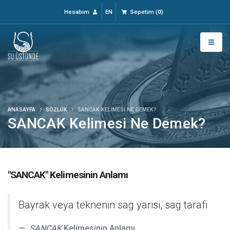
Hesabım
EN
Sepetim
(
0
)
ANASAYFA
SÖZLÜK
SANCAK KELIMESI NE DEMEK?
SANCAK Kelimesi Ne Demek?
"SANCAK" Kelimesinin Anlamı
Bayrak veya teknenin sag yarisi, sag tarafi
SANCAK
Kelimesinin Anlamı