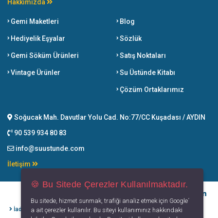
Hakkımızda
Gemi Maketleri
Blog
Hediyelik Eşyalar
Sözlük
Gemi Söküm Ürünleri
Satış Noktaları
Vintage Ürünler
Su Üstünde Kitabı
Çözüm Ortaklarımız
Soğucak Mah. Davutlar Yolu Cad. No:77/CC Kuşadası / AYDIN
90 539 934 80 83
info@suustunde.com
İletişim
🍪 Bu Sitede Çerezler Kullanılmaktadır.
Bu sitede, hizmet sunmak, trafiği analiz etmek için Google´
İade İptal
Kişisel Verilerin
Gizlilik
Kullanım
a ait çerezler kullanılır. Bu siteyi kullanımınız hakkındaki