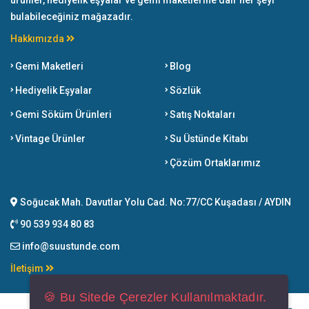
ürünler, hediyelik eşyalar ve gemi maketlerine dair her şeyi
bulabileceğiniz mağazadır.
Hakkımızda
Gemi Maketleri
Blog
Hediyelik Eşyalar
Sözlük
Gemi Söküm Ürünleri
Satış Noktaları
Vintage Ürünler
Su Üstünde Kitabı
Çözüm Ortaklarımız
Soğucak Mah. Davutlar Yolu Cad. No:77/CC Kuşadası / AYDIN
90 539 934 80 83
info@suustunde.com
İletişim
🍪 Bu Sitede Çerezler Kullanılmaktadır.