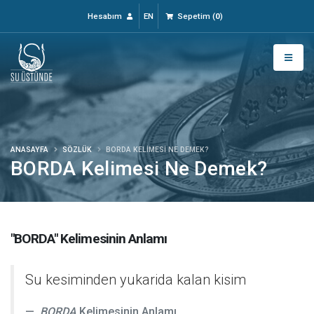
Hesabım
EN
Sepetim
(
0
)
ANASAYFA
SÖZLÜK
BORDA KELIMESI NE DEMEK?
BORDA Kelimesi Ne Demek?
"BORDA" Kelimesinin Anlamı
Su kesiminden yukarida kalan kisim
BORDA
Kelimesinin Anlamı