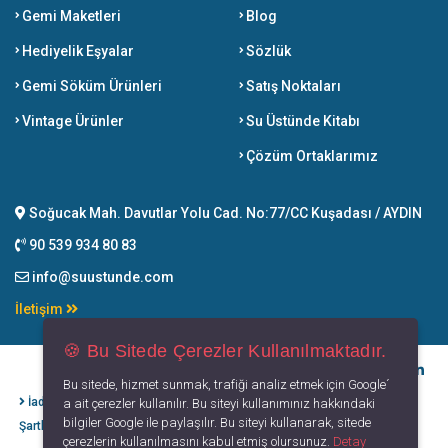
Gemi Maketleri
Blog
Hediyelik Eşyalar
Sözlük
Gemi Söküm Ürünleri
Satış Noktaları
Vintage Ürünler
Su Üstünde Kitabı
Çözüm Ortaklarımız
Soğucak Mah. Davutlar Yolu Cad. No:77/CC Kuşadası / AYDIN
90 539 934 80 83
info@suustunde.com
İletişim
🍪 Bu Sitede Çerezler Kullanılmaktadır.
Bu sitede, hizmet sunmak, trafiği analiz etmek için Google´
İade İptal
Kişisel Verilerin
Gizlilik
Kullanım
a ait çerezler kullanılır. Bu siteyi kullanımınız hakkındaki
bilgiler Google ile paylaşılır. Bu siteyi kullanarak, sitede
Şartları
Korunması
Politikası
Koşulları
çerezlerin kullanılmasını kabul etmiş olursunuz.
Detay