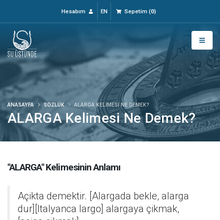
Hesabım
EN
Sepetim
(
0
)
ANASAYFA
SÖZLÜK
ALARGA KELIMESI NE DEMEK?
ALARGA Kelimesi Ne Demek?
"ALARGA" Kelimesinin Anlamı
Açikta demektir. [Alargada bekle, alarga
dur][Italyanca largo] alargaya çikmak,