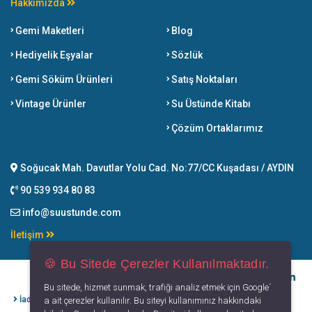
Hakkımızda
Gemi Maketleri
Blog
Hediyelik Eşyalar
Sözlük
Gemi Söküm Ürünleri
Satış Noktaları
Vintage Ürünler
Su Üstünde Kitabı
Çözüm Ortaklarımız
Soğucak Mah. Davutlar Yolu Cad. No:77/CC Kuşadası / AYDIN
90 539 934 80 83
info@suustunde.com
İletişim
🍪 Bu Sitede Çerezler Kullanılmaktadır.
Bu sitede, hizmet sunmak, trafiği analiz etmek için Google´
İade İptal
Kişisel Verilerin
Gizlilik
Kullanım
a ait çerezler kullanılır. Bu siteyi kullanımınız hakkındaki