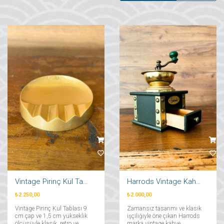
Vintage Pirinç Kül Tablası
Harrods Vintage Kahve Öğütücü
₺2.250,00
₺2.000,00
Vintage Pirinç Kül Tablası 9
Zamansız tasarımı ve klasik
cm çap ve 1,5 cm yükseklik
işçiliğiyle öne çıkan Harrods
ölçüsüyle klasik, retro ve
marka vintage kahve