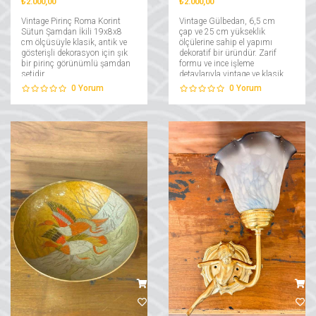
₺2.000,00
₺2.000,00
Vintage Pirinç Roma Korint
Vintage Gülbedan, 6,5 cm
Sütun Şamdan İkili 19x8x8
çap ve 25 cm yükseklik
cm ölçüsüyle klasik, antik ve
ölçülerine sahip el yapımı
gösterişli dekorasyon için şık
dekoratif bir üründür. Zarif
bir pirinç görünümlü şamdan
formu ve ince işleme
setidir....
detaylarıyla vintage ve klasik
dekorasyona şık bir dokunuş
0
Yorum
0
Yorum
katar....