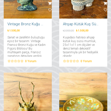
Vintage Bronz Kuğu ve Kadın Biblo
Ahşap Kütük Kuş Süsü Mumluk
₺1.500,00
₺1.500,00
₺2.000,00
Sanat ve zarafetin buluştuğu
Kuşadası hatırası ahşap
eşsiz bir tasarım: Vintage
kütük kuş süsü mumluk,
Fransız Bronz Kuğu ve Kadın
25x11x11 cm ölçüleri ve
Figürü Biblosu! Bu
deniz temalı dekoratif
muhteşem parça, Fransız
tasarımıyla şık bir hediyelik
sanatının detaylara verdiği
objedir....
önemi ve romantik estetik
0
Yorum
0
Yorum
anlayışını yansıtan harika bir
dekoratif obje....