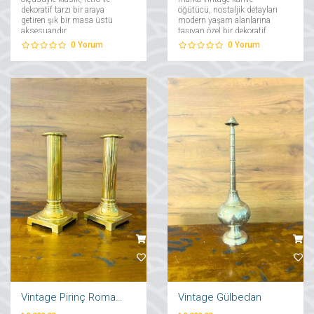
dekoratif tarzı bir araya
öğütücü, nostaljik detayları
getiren şık bir masa üstü
modern yaşam alanlarına
aksesuarıdır....
taşıyan özel bir dekoratif
üründür....
0
Yorum
0
Yorum
Vintage Pirinç Roma Korint Sütun Şamdan
Vintage Gülbedan