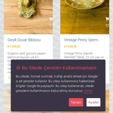
Geyik Duvar Biblosu
Vintage Pirinç İşlemeli Dekoratif Tabak
₺1.500,00
₺1.500,00
Doğanın zarif gücünü yaşam
Vintage Pirinç İşlemeli
alanınıza taşıyan şık bir
Dekoratif Tabak, 25 cm çap ve
tasarım: Pirinç El Yapımı
5 cm yükseklik ölçülerine
Geyik Kafası! El işçiliğiyle
sahip el yapımı şık bir
🍪 Bu Sitede Çerezler Kullanılmaktadır.
üretilen bu zarif dekoratif
dekorasyon ürünüdür. Zarif
parça, doğal estetiği ve
işlemeleriyle vintage ve klasik
Bu sitede, hizmet sunmak, trafiği analiz etmek için Google´
sofistike detaylarıyla evinize
dekorasyona estetik bir
0
Yorum
0
Yorum
benzersiz bir dokunuş
dokunuş katar....
a ait çerezler kullanılır. Bu siteyi kullanımınız hakkındaki
katacak....
bilgiler Google ile paylaşılır. Bu siteyi kullanarak, sitede
çerezlerin kullanılmasını kabul etmiş olursunuz.
Detay
Tamam
Ayarlar