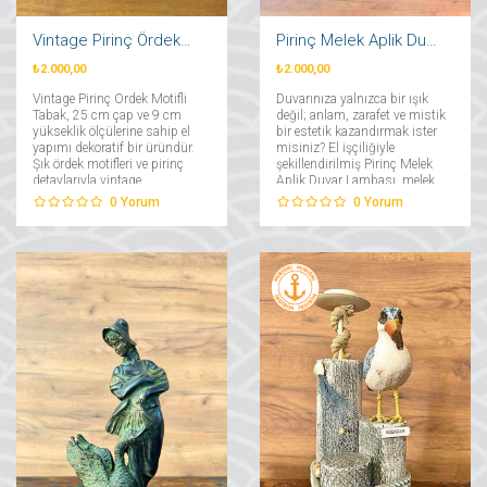
Vintage Pirinç Ördek Motifli Tabak
Pirinç Melek Aplik Duvar Lambası
₺2.000,00
₺2.000,00
Vintage Pirinç Ördek Motifli
Duvarınıza yalnızca bir ışık
Tabak, 25 cm çap ve 9 cm
değil; anlam, zarafet ve mistik
yükseklik ölçülerine sahip el
bir estetik kazandırmak ister
yapımı dekoratif bir üründür.
misiniz? El işçiliğiyle
Şık ördek motifleri ve pirinç
şekillendirilmiş Pirinç Melek
detaylarıyla vintage
Aplik Duvar Lambası, melek
dekorasyona zarif bir
figürünün koruyucu ve huzur
0
Yorum
0
Yorum
dokunuş katar....
veren enerjisini yaşam
alanınıza taşıyor. Sanatsal bir
objeyle işlevsel bir
aydınlatma...