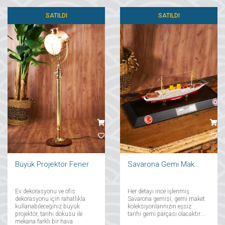
SATILDI
SATILDI
Büyük Projektör Fener
Savarona Gemi Maketi
Ev dekorasyonu ve ofis
Her detayı ince işlenmiş
dekorasyonu için rahatlıkla
Savarona gemisi, gemi maket
kullanabileceğiniz büyük
koleksiyonlarınızın eşsiz
projektör, tarihi dokusu ile
tarihi gemi parçası olacaktır....
mekana farklı bir hava