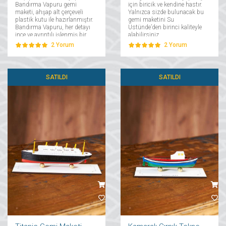
Bandırma Vapuru gemi
için biricik ve kendine hastır.
maketi, ahşap alt çerçeveli
Yalnızca sizde bulunacak bu
plastik kutu ile hazırlanmıştır.
gemi maketini Su
Bandırma Vapuru, her detayı
Üstünde’den birinci kaliteyle
ince ve ayrıntılı işlenmiş bir
alabilirsiniz....
maket gemi çalışmasıdır....
2
Yorum
2
Yorum
SATILDI
SATILDI