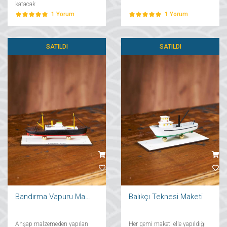
katacak....
1
Yorum
1
Yorum
SATILDI
SATILDI
Bandırma Vapuru Maketi
Balıkçı Teknesi Maketi
Ahşap malzemeden yapılan
Her gemi maketi elle yapıldığı