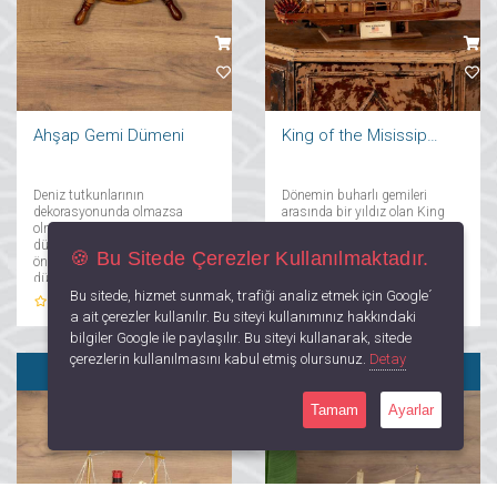
Ahşap Gemi Dümeni
King of the Misissippi Arkadan Çarklı Gemi Maketi
Deniz tutkunlarının
Dönemin buharlı gemileri
dekorasyonunda olmazsa
arasında bir yıldız olan King
olmaz bir parça da gemi
of he Mississipi gemisi en
dümenleridir. Geminin en
sevilen gemilerden biriydi.
🍪 Bu Sitede Çerezler Kullanılmaktadır.
önemli araçlarından biri olan
Arkadan çarklı modeliyle
dümen, minimal boyutlarda
maketinde de favoriler
Bu sitede, hizmet sunmak, trafiği analiz etmek için Google´
evinizin dekorasyon çizgisine
arasında olan bu gemi
0
Yorum
0
Yorum
uyum sağlayacak....
koleksiyoncuların ve dekoratif
a ait çerezler kullanılır. Bu siteyi kullanımınız hakkındaki
denizcilik ürünleri severlerin
bilgiler Google ile paylaşılır. Bu siteyi kullanarak, sitede
de gözdesi halinde....
çerezlerin kullanılmasını kabul etmiş olursunuz.
Detay
SATILDI
SATILDI
Tamam
Ayarlar