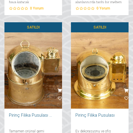
hava katacak....
alanlarınızda tarihi bir meltem
estirerek sizlere denizin eşsiz
0
Yorum
0
Yorum
tadını anımsatacak....
SATILDI
SATILDI
Pirinç Filika Pusulası Ayaklı
Pirinç Filika Pusulası
Tamamen orijinal gemi
Ev dekorasyonu ve ofis