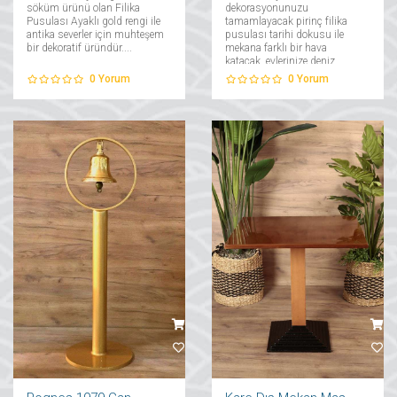
söküm ürünü olan Filika
dekorasyonunuzu
Pusulası Ayaklı gold rengi ile
tamamlayacak pirinç filika
antika severler için muhteşem
pusulası tarihi dokusu ile
bir dekoratif üründür....
mekana farklı bir hava
katacak, evlerinize deniz
esintisini taşıyacak!...
0
Yorum
0
Yorum