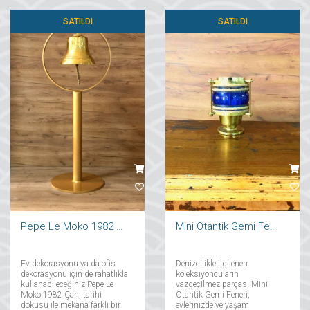
SATILDI
SATILDI
Pepe Le Moko 1982 Çan
Mini Otantik Gemi Feneri
Ev dekorasyonu ya da ofis
Denizcilikle ilgilenen
dekorasyonu için de rahatlıkla
koleksiyoncuların
kullanabileceğiniz Pepe Le
vazgeçilmez parçası Mini
Moko 1982 Çan, tarihi
Otantik Gemi Feneri,
dokusu ile mekana farklı bir
evlerinizde ve yaşam