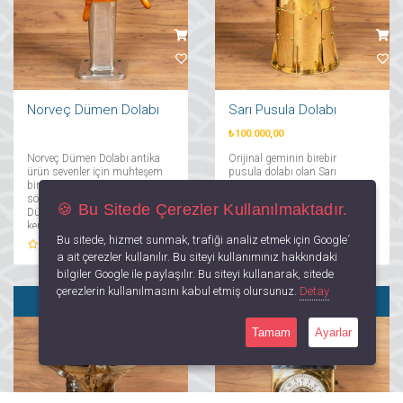
Norveç Dümen Dolabı
Sarı Pusula Dolabı
₺100.000,00
Norveç Dümen Dolabı antika
Orijinal geminin birebir
ürün sevenler için muhteşem
pusula dolabı olan Sarı
bir üründür. Orijinal gemi
Pusula Dolabı antika severler
söküm ürünü olan Norveç
için özel olarak hazırlanmıştır.
🍪 Bu Sitede Çerezler Kullanılmaktadır.
Dümen Dolabı biricik ve
Her dekorasyon stili ile
kendine hastır. Dümen dolabı
uyumlu pusula dolabı pirinç
Bu sitede, hizmet sunmak, trafiği analiz etmek için Google´
karakteristik görünümü ve
detaylı ahşap tasarımı ile ev
0
Yorum
0
Yorum
estetik duruşu ile ev
dekorasyonu ve ofis
a ait çerezler kullanılır. Bu siteyi kullanımınız hakkındaki
dekorasyonu ve ofis
dekorasyonunuza denizlerin
bilgiler Google ile paylaşılır. Bu siteyi kullanarak, sitede
dekorasyonunuzu
tuzlu meltemini taşıyacak!...
çerezlerin kullanılmasını kabul etmiş olursunuz.
Detay
tamamlayacak etkileyici bir
SATILDI
SATILDI
parçadır....
Tamam
Ayarlar