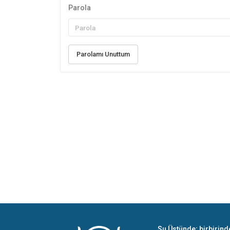
Parola
Parolamı Unuttum
Su Üstünde; birbirind