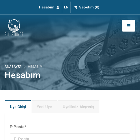
Hesabım
EN
Sepetim
(
0
)
ANASAYFA
HESABIM
Hesabım
Üye Girişi
Yeni Üye
Üyeliksiz Alışveriş
E-Posta
*