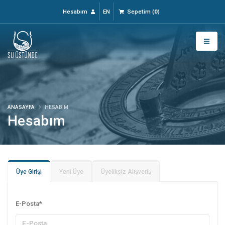
Hesabım
EN
Sepetim
(
0
)
ANASAYFA
HESABIM
Hesabım
Üye Girişi
Yeni Üye
Üyeliksiz Alışveriş
E-Posta
*